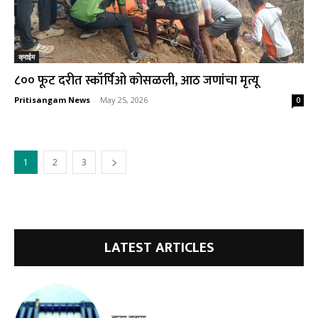
क्राईम
८०० फूट दरीत स्कॉर्पिओ कोसळली, आठ जणांचा मृत्यू
Pritisangam News
-
May 25, 2026
0
1
2
3
LATEST ARTICLES