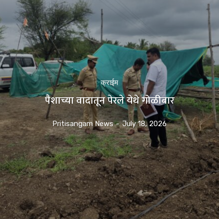
क्राईम
पैशाच्या वादातून पेरले येथे गोळीबार
Pritisangam News
-
July 18, 2026