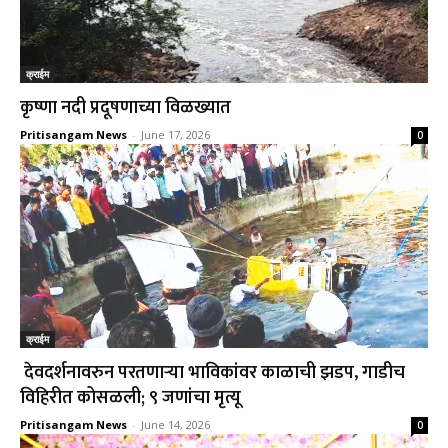
क्राईम
कृष्णा नदी प्रदूषणाच्या विळख्यात
Pritisangam News
-
June 17, 2026
0
क्राईम
देवदर्शनावरुन परतणाऱ्या भाविकांवर काळाची झडप, गाडीच
विहिरीत कोसळली; ९ जणांचा मृत्यू
Pritisangam News
-
June 14, 2026
0