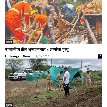
क्राईम
नागालँडमधील भूस्खलनात ८ जणांचा मृत्यू
Pritisangam News
-
July 19, 2026
0
क्राईम