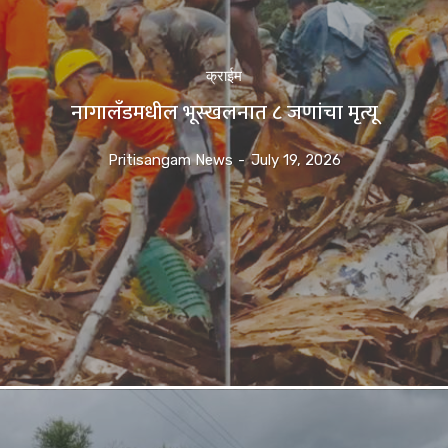
क्राईम
नागालँडमधील भूस्खलनात ८ जणांचा मृत्यू
Pritisangam News
-
July 19, 2026