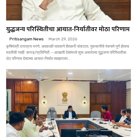
युद्धजन्य परिस्थितीचा आयात-निर्यातीवर मोठा परिणाम
Pritisangam News
-
March 29, 2026
कृषिमंत्री दत्तात्रय भरणे; अवकाळी पावसाने शेतकरी संकटात; नुकसानीचे पंचनामे पूर्ण होताच
मदतीची ग्वाही कराड/प्रतिनिधी :- आखाती देशांमध्ये सुरू असलेल्या युद्धजन्य परिस्थितीचा
थेट परिणाम देशाच्या आयात-निर्यात व्यवहारावर...