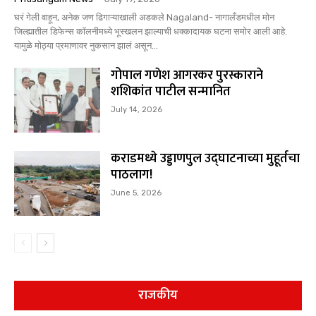
घरं गेली वाहून, अनेक जण ढिगाऱ्याखाली अडकले Nagaland- नागालँडमधील मोन
जिल्ह्यातील डिफेन्स कॉलनीमध्ये भूस्खलन झाल्याची धक्कादायक घटना समोर आली आहे.
यामुळे मोठ्या प्रमाणावर नुकसान झालं असून...
गोपाल गणेश आगरकर पुरस्काराने
शशिकांत पाटील सन्मानित
July 14, 2026
कराडमध्ये उड्डाणपुल उद्घाटनाच्या मुहूर्तचा
पाठलाग!
June 5, 2026
राजकीय