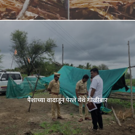
पैशाच्या वादातून पेरले येथे गोळीबार