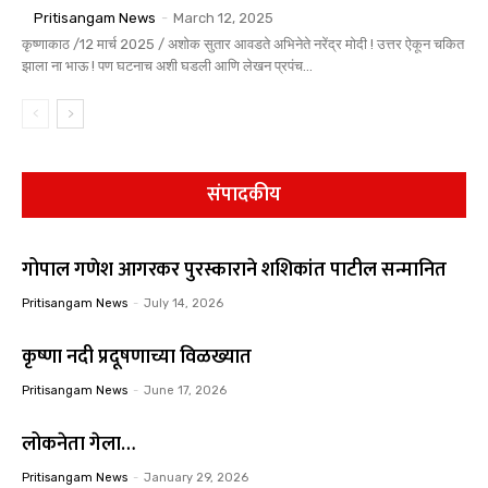
Pritisangam News
-
March 12, 2025
कृष्णाकाठ /12 मार्च 2025 / अशोक सुतार आवडते अभिनेते नरेंद्र मोदी ! उत्तर ऐकून चकित
झाला ना भाऊ ! पण घटनाच अशी घडली आणि लेखन प्रपंच...
संपादकीय
गोपाल गणेश आगरकर पुरस्काराने शशिकांत पाटील सन्मानित
Pritisangam News
-
July 14, 2026
कृष्णा नदी प्रदूषणाच्या विळख्यात
Pritisangam News
-
June 17, 2026
लोकनेता गेला…
Pritisangam News
-
January 29, 2026