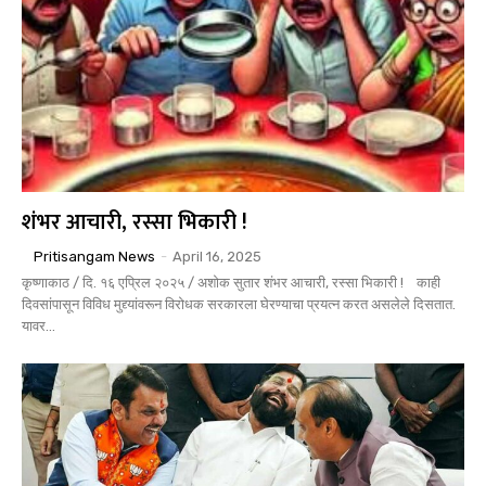
शंभर आचारी, रस्सा भिकारी !
Pritisangam News
-
April 16, 2025
कृष्णाकाठ / दि. १६ एप्रिल २०२५ / अशोक सुतार शंभर आचारी, रस्सा भिकारी ! काही
दिवसांपासून विविध मुद्द्यांवरून विरोधक सरकारला घेरण्याचा प्रयत्न करत असलेले दिसतात.
यावर...