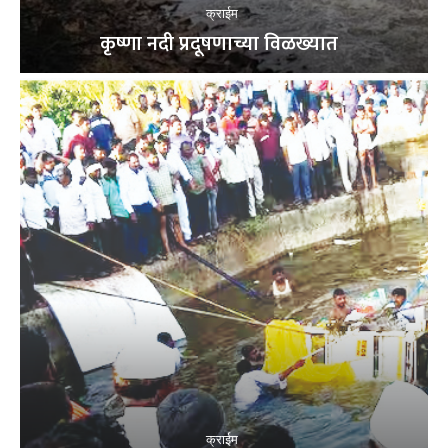
क्राईम
कृष्णा नदी प्रदूषणाच्या विळख्यात
क्राईम