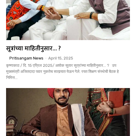
सूत्रांच्या माहितीनुसार… ?
Pritisangam News
-
April 15, 2025
कृष्णाकाठ / दि. 15 एप्रिल 2025/ अशोक सुतार सूत्रांच्या माहितीनुसार... ? उप
मुख्यमंत्री अजितदादा पवार नुकतेच सातार्‍यात येऊन गेले. रयत शिक्षण संस्थेची बैठक हे
निमित्त...