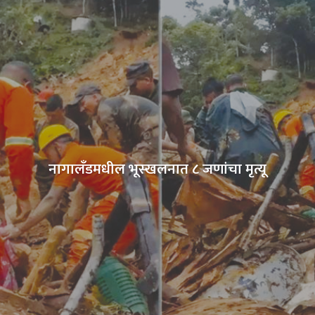
नागालँडमधील भूस्खलनात ८ जणांचा मृत्यू