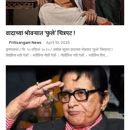
वादाच्या भोवर्‍यात ‘फुले’ चित्रपट !
Pritisangam News
-
April 10, 2025
कृष्णाकाठ / दि. १० एप्रिल २०२५ / अशोक सुतार वादाच्या भोवर्‍यात ‘फुले’ चित्रपट !
विद्येविना मती गेली । मतीविना नीती गेली । नीतीविना गती गेली । गतीविना वित्त...