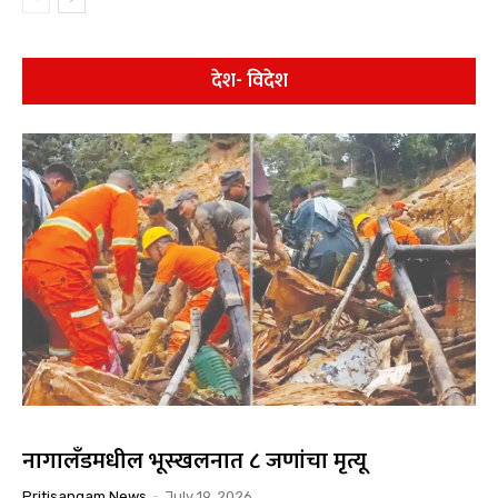
देश- विदेश
नागालँडमधील भूस्खलनात ८ जणांचा मृत्यू
Pritisangam News
-
July 19, 2026