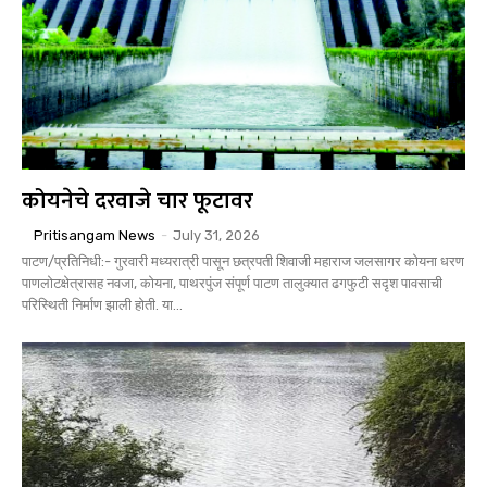
कोयनेचे दरवाजे चार फूटावर
Pritisangam News
-
July 31, 2026
पाटण/प्रतिनिधी:- गुरवारी मध्यरात्री पासून छत्रपती शिवाजी महाराज जलसागर कोयना धरण
पाणलोटक्षेत्रासह नवजा, कोयना, पाथरपुंज संपूर्ण पाटण तालुक्यात ढगफुटी सदृश पावसाची
परिस्थिती निर्माण झाली होती. या...