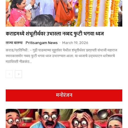
कराडमध्ये शंभूतीर्थवर उभारला नव्वद फुटी भगवा ध्वज
ताज्या बातम्या
Pritisangam News
-
March 19, 2026
कराड/प्रतिनिधी : - गुढी पाडव्याच्या मुहूर्तावर येथील शंभूतीर्थवर छत्रपती संभाजी महाराज
स्मारकासमोर नव्वद फुटी भगवा ध्वज उभारण्यात आला. या ध्वजाचे उद्घघाटन धारेश्वरचे
मठाधिपती नीळकंठ...
मनोरंजन