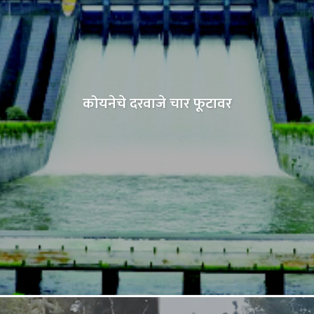
कोयनेचे दरवाजे चार फूटावर