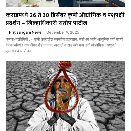
कराडमध्ये 26 ते 30 डिसेंबर कृषी औद्योगिक व पशुपक्षी
प्रदर्शन – जिल्हाधिकारी संतोष पाटील
Pritisangam News
-
December 9, 2025
कराड/प्रतिनिधी : - कृषी क्षेत्रातील नवनवीन तंत्रज्ञान, संशोधन आणि आधुनिक शेती पद्धती
शेतकऱ्यांपर्यंत प्रभावीपणे पोहोचाव्यात, यासाठी कराड येथे भव्य कृषी औद्योगिक व पशुपक्षी
प्रदर्शनाचे आयोजन...