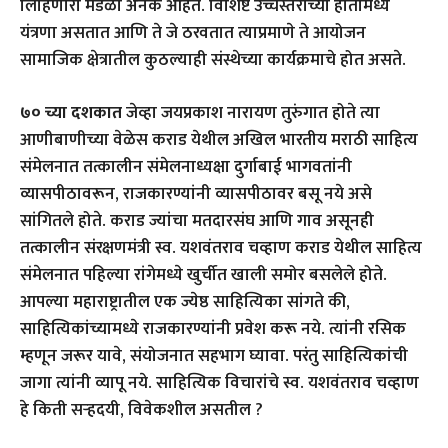
लिहिणारी मंडळी अनेक आहेत. विशिष्ट उच्चस्तराच्या हातामध्ये
यंत्रणा असतात आणि ते जे ठरवतात त्याप्रमाणे ते आयोजन
सामाजिक क्षेत्रातील कुठल्याही संस्थेच्या कार्यक्रमाचे होत असते.
७० च्या दशकात
जेव्हा जयप्रकाश नारायण तुरुंगात होते त्या
आणीबाणीच्या वेळेस कराड येथील अखिल भारतीय मराठी साहित्य
संमेलनात तत्कालीन संमेलनाध्यक्षा दुर्गाबाई भागवतांनी
व्यासपीठावरून, राजकारण्यांनी व्यासपीठावर बसू नये असे
सांगितले होते. कराड ज्यांचा मतदारसंघ आणि गाव असूनही
तत्कालीन संरक्षणमंत्री स्व. यशवंतराव चव्हाण कराड येथील साहित्य
संमेलनात पहिल्या रांगेमध्ये खुर्चीत खाली समोर बसलेले होते.
आपल्या महाराष्ट्रातील एक ज्येष्ठ साहित्यिका सांगते की,
साहित्यिकांच्यामध्ये राजकारण्यांनी प्रवेश करू नये. त्यांनी रसिक
म्हणून जरूर यावे, संयोजनात सहभाग घ्यावा. परंतु साहित्यिकांची
जागा त्यांनी व्यापू नये. साहित्यिक विचारांचे स्व. यशवंतराव चव्हाण
हे किती सर्‍हदयी, विवेकशील असतील ?