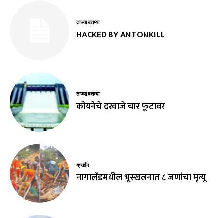
ताज्या बातम्या
HACKED BY ANTONKILL
ताज्या बातम्या
कोयनेचे दरवाजे चार फूटावर
क्राईम
नागालँडमधील भूस्खलनात ८ जणांचा मृत्यू