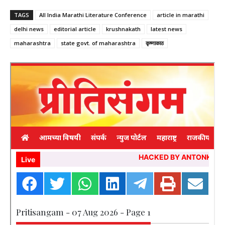
TAGS
All India Marathi Literature Conference
article in marathi
delhi news
editorial article
krushnakath
latest news
maharashtra
state govt. of maharashtra
कृष्णाकाठ