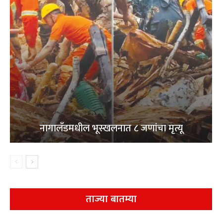
नागालँडमधील भूस्खलनात ८ जणांचा मृत्यू
ताज्या बातम्या