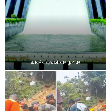
कोयनेचे दरवाजे चार फूटावर