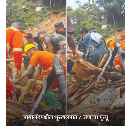
नागालँडमधील भूस्खलनात ८ जणांचा मृत्यू