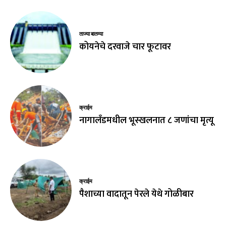
ताज्या बातम्या
कोयनेचे दरवाजे चार फूटावर
क्राईम
नागालँडमधील भूस्खलनात ८ जणांचा मृत्यू
क्राईम
पैशाच्या वादातून पेरले येथे गोळीबार