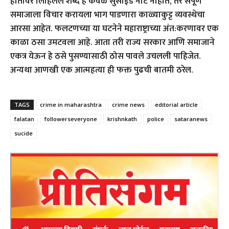
हातावर लिहिलेले शब्द हे केवळ सुसाईड नोट नाहीत, तर संपूर्ण
समाजाला विचार करायला भाग पाडणारा काळ्याकुट्ट व्यवस्थेचा
आरसा आहेत. फलटणच्या या घटनेने महाराष्ट्राच्या अंत:करणावर एक
काळा ठसा उमटवला आहे. आता तरी राज्य सरकार आणि समाजाने
एकत्र येऊन हे ठसे पुसण्यासाठी ठोस पावले उचलली पाहिजेत.
अन्यथा आणखी एक आत्महत्या ही फक्त पुढची बातमी ठरेल.
TAGS
crime in maharashtra
crime news
editorial article
falatan
followerseveryone
krishnkath
police
sataranews
sucide