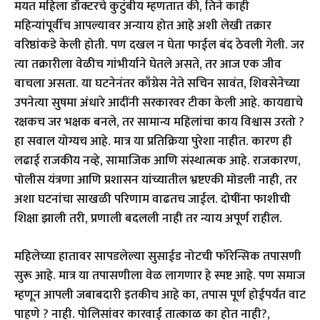
मयत महिला डॉक्टरचे कुटुंबीय म्हणतात की, तिने काही
महिन्यांपूर्वीच आपल्यावर अन्याय होत आहे अशी लेखी तक्रार
वरिष्ठांकडे केली होती. पण दखल न घेता फाईल बंद ठेवली गेली. जर
त्या तक्रारीला वेळीच गांभीर्याने घेतले असते, तर आज एक जीव
वाचला असता. या घटनेनंतर काँग्रेस नेते सचिन सावंत, शिवसेनेच्या
उपनेत्या सुषमा अंधारे आदींनी सरकारवर टीका केली आहे. कायद्याचे
रक्षकच जर भक्षक बनले, तर सामान्य महिलांचा काय विश्वास उरतो ?
हा सवाल योग्यच आहे. मात्र या प्रतिक्रिया पुरेशा नाहीत. कारण ही
लढाई राजकीय नव्हे, सामाजिक आणि संस्थात्मक आहे. राजकारण,
पोलीस यंत्रणा आणि प्रशासन यांच्यातील भ्रष्टएकी मोडली नाही, तर
अशा घटनांचा साखळी परिणाम वाढतच जाईल. दोषींना फाशीची
शिक्षा झाली तरी, प्रणाली बदलली नाही तर न्याय अपूर्ण राहील.
महिलेच्या हातावर सापडलेल्या सुसाईड नोटची फॉरेन्सिक तपासणी
सुरू आहे. मात्र या तपासणीला वेळ लागणार हे स्पष्ट आहे. पण समाज
म्हणून आपली जबाबदारी इतकीच आहे का, तपास पूर्ण होईपर्यंत वाट
पाहणे ? नाही. पोलिसांवर कारवाई तात्काळ का होत नाही?,