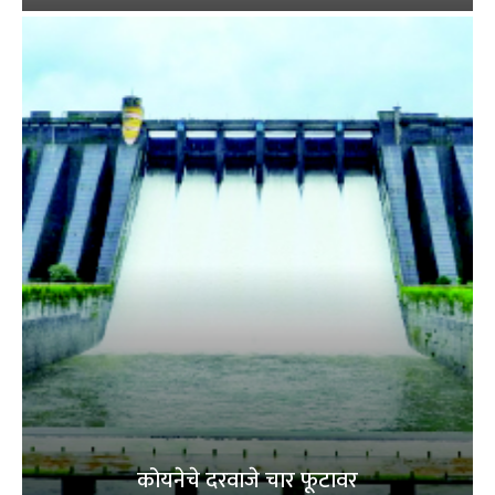
कोयनेचे दरवाजे चार फूटावर