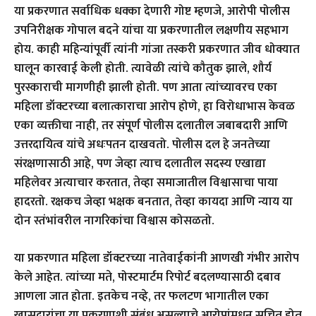
या प्रकरणात सर्वाधिक धक्का देणारी गोष्ट म्हणजे, आरोपी पोलीस
उपनिरीक्षक गोपाल बदने यांचा या प्रकरणातील लक्षणीय सहभाग
होय. काही महिन्यांपूर्वी त्यांनी गांजा तस्करी प्रकरणात जीव धोक्यात
घालून कारवाई केली होती. त्यावेळी त्यांचे कौतुक झाले, शौर्य
पुरस्काराची मागणीही झाली होती. पण आता त्यांच्यावरच एका
महिला डॉक्टरच्या बलात्काराचा आरोप होणे, हा विरोधाभास केवळ
एका व्यक्तीचा नाही, तर संपूर्ण पोलीस दलातील जबाबदारी आणि
उत्तरदायित्व यांचे अधःपतन दाखवतो. पोलीस दल हे जनतेच्या
संरक्षणासाठी आहे, पण जेव्हा त्याच दलातील सदस्य एखाद्या
महिलेवर अत्याचार करतात, तेव्हा समाजातील विश्वासाचा पाया
हादरतो. रक्षकच जेव्हा भक्षक बनतात, तेव्हा कायदा आणि न्याय या
दोन स्तंभांवरील नागरिकांचा विश्वास कोसळतो.
या प्रकरणात महिला डॉक्टरच्या नातेवाईकांनी आणखी गंभीर आरोप
केले आहेत. त्यांच्या मते, पोस्टमार्टम रिपोर्ट बदलण्यासाठी दबाव
आणला जात होता. इतकेच नव्हे, तर फलटण भागातील एका
खासदारांचा या प्रकरणाशी संबंध असल्याचे आरोपांमधून सूचित होत