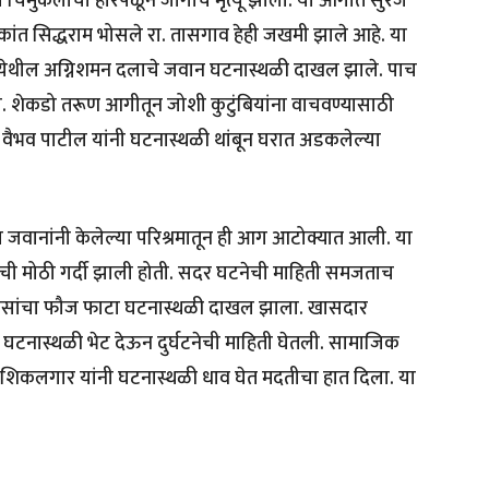
टी या चिमुकलीचा होरपळून जागीच मृत्यू झाला. या आगीत सुरज
ंत सिद्धराम भोसले रा. तासगाव हेही जखमी झाले आहे. या
ल येथील अग्निशमन दलाचे जवान घटनास्थळी दाखल झाले. पाच
ी. शेकडो तरूण आगीतून जोशी कुटुंबियांना वाचवण्यासाठी
ष वैभव पाटील यांनी घटनास्थळी थांबून घरात अडकलेल्या
जवानांनी केलेल्या परिश्रमातून ही आग आटोक्यात आली. या
ांची मोठी गर्दी झाली होती. सदर घटनेची माहिती समजताच
पोलिसांचा फौज फाटा घटनास्थळी दाखल झाला. खासदार
 घटनास्थळी भेट देऊन दुर्घटनेची माहिती घेतली. सामाजिक
ाज शिकलगार यांनी घटनास्थळी धाव घेत मदतीचा हात दिला. या