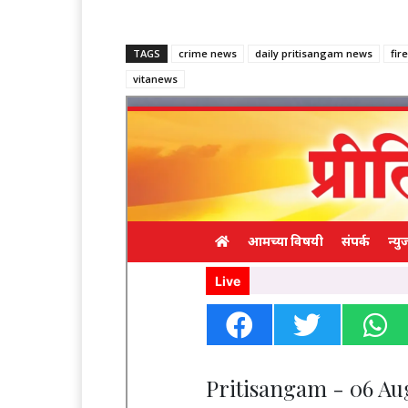
TAGS
crime news
daily pritisangam news
fire
vitanews