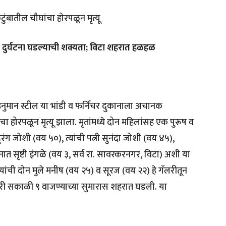
ुंबातील चौघांचा होरपळून मृत्यू
े दुर्घटना घडल्याची शक्यता; विटा शहरात हळहळ
 हनुमान स्टील या भांडी व फर्निचर दुकानाला अचानक
होरपळून मृत्यू झाला. मृतांमध्ये दोन महिलांसह एक पुरूष व
ूरंग जोशी (वय ५०), त्यांची पत्नी सुनंदा जोशी (वय ४५),
व नात सृष्टी इंगळे (वय ३, सर्व रा. सावरकरनगर, विटा) अशी या
णू यांची दोन मुले मनीष (वय २५) व सूरज (वय २२) हे गॅलरीतून
ारी सकाळी ९ वाजण्याच्या सुमारास शहरात घडली. या