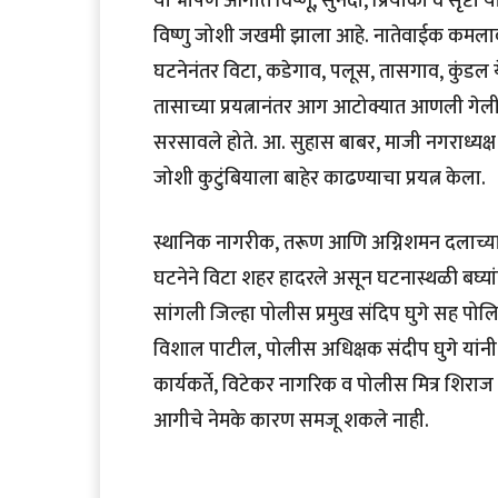
या भीषण आगीत विष्णू, सुनंदा, प्रियांका व सृष्
विष्णु जोशी जखमी झाला आहे. नातेवाईक कमलाका
घटनेनंतर विटा, कडेगाव, पलूस, तासगाव, कुंड
तासाच्या प्रयत्नानंतर आग आटोक्यात आणली गेल
सरसावले होते. आ. सुहास बाबर, माजी नगराध्यक्
जोशी कुटुंबियाला बाहेर काढण्याचा प्रयत्न केला.
स्थानिक नागरीक, तरूण आणि अग्निशमन दलाच्या 
घटनेने विटा शहर हादरले असून घटनास्थळी बघ्य
सांगली जिल्हा पोलीस प्रमुख संदिप घुगे सह 
विशाल पाटील, पोलीस अधिक्षक संदीप घुगे यांनी
कार्यकर्ते, विटेकर नागरिक व पोलीस मित्र शिर
आगीचे नेमके कारण समजू शकले नाही.