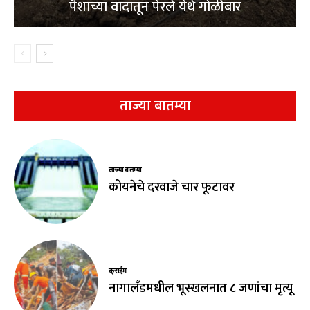
पैशाच्या वादातून पेरले येथे गोळीबार
ताज्या बातम्या
ताज्या बातम्या
कोयनेचे दरवाजे चार फूटावर
क्राईम
नागालँडमधील भूस्खलनात ८ जणांचा मृत्यू