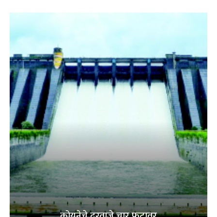
कोयनेचे दरवाजे चार फूटावर