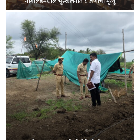
नागालँडमधील भूस्खलनात ८ जणांचा मृत्यू