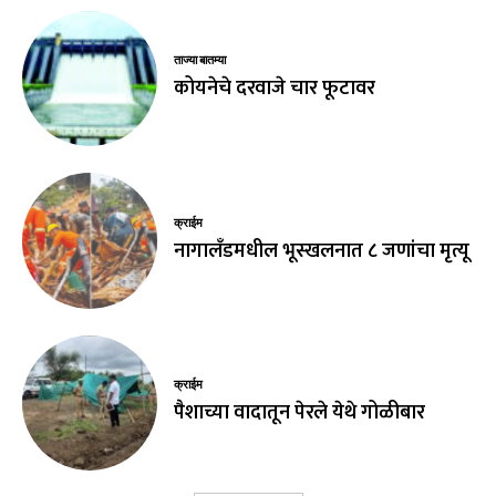
ताज्या बातम्या
कोयनेचे दरवाजे चार फूटावर
क्राईम
नागालँडमधील भूस्खलनात ८ जणांचा मृत्यू
क्राईम
पैशाच्या वादातून पेरले येथे गोळीबार