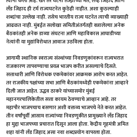
त्यांनी केला आहे. खरे तर घटना तज्ज्ञांच्या मते, लव्ह जिहाद आणि
लँड जिहाद ही टर्म राज्यघटनेत कुठेही नाहीत. अशा कुठल्याही
शब्दांचा उल्लेख नाही. तसेच भारतीय राज्य घटनेत त्याची व्याख्याही
आढळत नाही. मुंबईत सलोखा समितीअंतर्गतही क्जालेल्या अनेक
बैठकांतही अनेक डाव्या संघटना आणि महाविकास आघाडीच्या
नेत्यांनी या मुद्यांविरोधात आवाज उठविला होता.
आगामी स्थानिक स्वराज्य संस्थांच्या निवडणुकांवरून राज्यभरात
राजकारण तापवण्याचा प्रयत्न भाजप करीत असल्याचे दिसते.
सत्ताधारी आणि विरोधक एकमेकांवर आक्रमक आरोप करत आहेत.
तर राजकीय पक्षांच्या सभा आणि बैठकांमध्येही एकमेकांना आव्हाने
दिली जात आहेत. उद्धव ठाकरे यांच्यासमोर मुंबई
महानगरपालिकेतील सत्ता कायम ठेवण्याचे आव्हान आहे. तर
महापौर भाजपचाच बसणार अशी वक्तव्य भाजपचे नेते करत आहेत.
तीन वर्षांपूर्वी आसाम राज्यांच्या निवडणुकीत प्रामुख्याने लँड जिहाद
हा मुद्दा भाजपच्या प्रचारात दिसून आला होता. केंद्रीय गृहमंत्री अमित
शहा यांनी लँड जिहाद असा नवा शब्दप्रयोग वापरला होता.