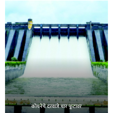
कोयनेचे दरवाजे चार फूटावर