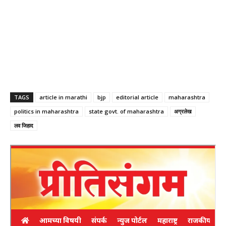
TAGS
article in marathi
bjp
editorial article
maharashtra
politics in maharashtra
state govt. of maharashtra
अग्रलेख
लव जिहाद