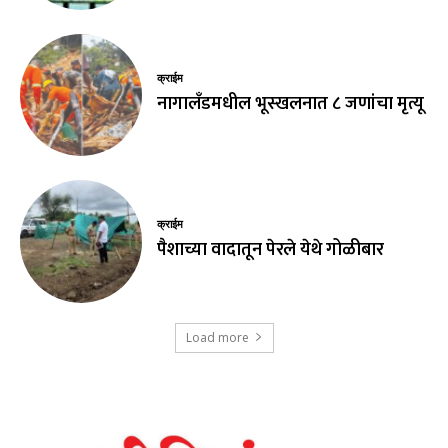
क्राईम
नागालँडमधील भूस्खलनात ८ जणांचा मृत्यू
क्राईम
पैशाच्या वादातून पेरले येथे गोळीबार
Load more