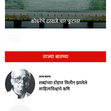
कोयनेचे दरवाजे चार फूटावर
ताज्या बातम्या
ताज्या बातम्या
शब्दांच्या डोहात विलीन झालेले
साहित्यविश्वाचे ऋषि