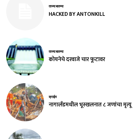
ताज्या बातम्या
HACKED BY ANTONKILL
ताज्या बातम्या
कोयनेचे दरवाजे चार फूटावर
क्राईम
नागालँडमधील भूस्खलनात ८ जणांचा मृत्यू