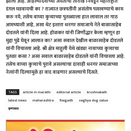
झाला आहे. अहिल्यादेवीच्या जयंतीची तारीख निवडून महाराष्ट्रात
दंगल घडवायची का ? राज्यात छत्रपतींनी असंतोष पसरवण्याचे काम
करु नये, तसेच वाघ्या कुत्र्याच्या पुतळ्याला हात लावाल तर गाठ
आमच्याशी आहे, असा थेट इशारा धनगर समाजाचे नेते बाळासाहेब
दोडतले यांनी दिला आहे. होळकर यांनी जिर्णोद्धार केला म्हणून हा
मुद्दा पुढे घेवून आलात का? असा सवाल देखील बाळासाहेब दोडतले
यांनी विचारला आहे. श्री क्षेत्र माहुली येथे खंड्या नावाच्या कुत्र्याचा
पुतळा कसा ? असा सवाल बाळासाहेब दोडतले यांनी विचारला आहे.
तसेच वाघ्या कुत्र्याचे पुरावे असल्याचा दावाही धनगर समाजाच्या
नेत्यांनी दिल्यामुळे हा वाद वाढणार असल्याचे दिसते.
TAGS
article in marathi
editorial article
krushnakath
latest news
maharashtra
Raigadh
vaghya dog satue
कृष्णाकाठ