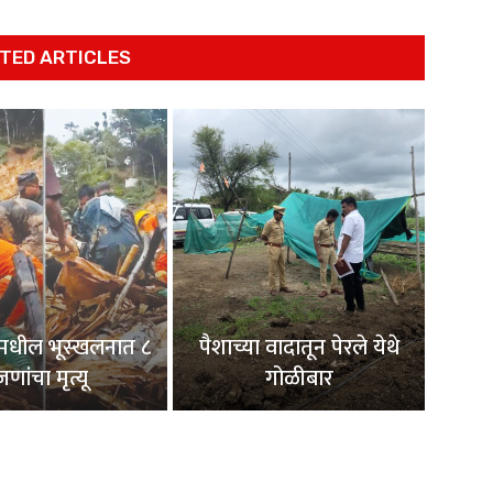
TED ARTICLES
मधील भूस्खलनात ८
पैशाच्या वादातून पेरले येथे
जणांचा मृत्यू
गोळीबार