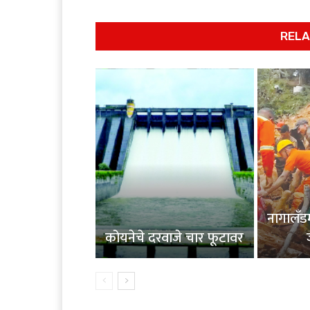
RELA
नागालँड
कोयनेचे दरवाजे चार फूटावर