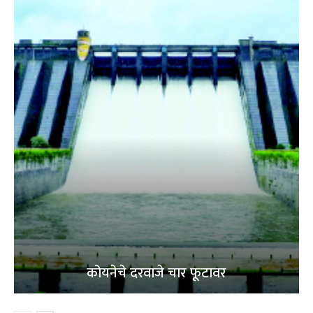
कोयनेचे दरवाजे चार फूटावर