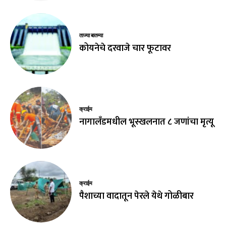
ताज्या बातम्या
कोयनेचे दरवाजे चार फूटावर
क्राईम
नागालँडमधील भूस्खलनात ८ जणांचा मृत्यू
क्राईम
पैशाच्या वादातून पेरले येथे गोळीबार