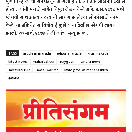
पुण्यात न्हाव्यांचा संप घडवून आणला होता. त्या एक लेखिका देखील
होत्या. त्यांनी मराठी भाषेत विपुल लेखन केले आहे. इ.स. १८९७ मध्ये
प्लेगची साथ आल्यावर त्यांनी लागण झालेल्या लोकांसाठी काम
केले. या प्रक्रियेत सावित्रीबाई फुले यांना देखील प्लेगची लागण
झाली. १० मार्च, १८९७ रोजी त्यांचा मृत्यू झाला.
TAGS
article in marathi
editorial article
krushnakath
latest news
maharashtra
naygaon
satara news
savitribai fule
social worker
state govt. of maharashtra
कृष्णाकाठ