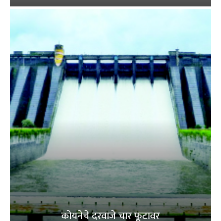
कोयनेचे दरवाजे चार फूटावर