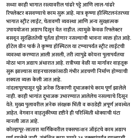
सध्या काही भागात रस्त्यावरील पांढरे पट्टे आणि लाल-पांढरे
रिफ्लेक्टर बसवण्याचे काम सुरू आहे. मात्र कृष्णा हॉस्पिटलनंतरच्या
भागात स्ट्रीट लाईट, चेतावणी व्यवस्था आणि अन्य सुरक्षात्मक
उपाययोजना अद्याप दिसून येत नाहीत. त्यामुळे केवळ रिफ्लेक्टर
बसवून सुरक्षिततेची पूर्तता होणार नसल्याची भावना व्यक्त होत आहे.
हॉटेल ग्रीन पार्क ते कृष्णा हॉस्पिटल या टप्प्यापर्यंत स्ट्रीट लाईटची
व्यवस्था करण्यात आली असली, तरी त्यापुढे कोयना पुलापर्यंतचा
मोठा भाग अद्याप अंधारात आहे. रात्रीच्या वेळी या मार्गावर वाहतूक
सुरू झाल्यास वाहनचालकांसाठी गंभीर अडचणी निर्माण होण्याची
शक्यता व्यक्त केली जात आहे.
नांदलापूरपासून पुढे अनेक ठिकाणी दुभाजकांचे काम पूर्ण झालेले
नाही. काही भागांत दुभाजक उभारण्यात आलेलेच नसल्याचे दिसून
येते. मुख्य पुलावरील अनेक संरक्षक भिंती व कठडेही अपूर्ण अवस्थेत
आहेत. वेगवान वाहतुकीच्या दृष्टीने ही परिस्थिती धोक्याची घंटा
मानली जात आहे.
कोल्हापूर-सातारा मार्गिकेवरील एक्सपान्शन जॉइंटचे काम अद्याप
पूर्ण झालेले नाही. संबंधित काम सुमारे 75 टक्क्यांपर्यंत झाल्याची