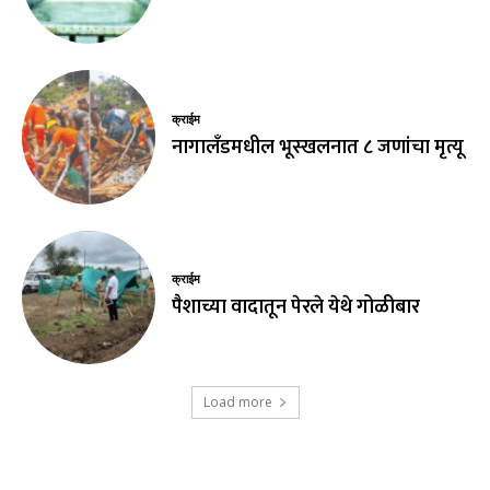
क्राईम
नागालँडमधील भूस्खलनात ८ जणांचा मृत्यू
क्राईम
पैशाच्या वादातून पेरले येथे गोळीबार
Load more