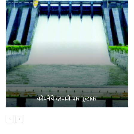
कोयनेचे दरवाजे चार फूटावर