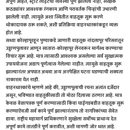
अपूर्ण आहेत, स्ट्रीट लाईटची व्यवस्था पूर्ण झालेली नाही, संरक्षक
कठड्यांवर आवश्यक रंगकाम आणि परावर्तक चिन्हांची उभारणी
झालेली नाही. त्यामुळे अशा स्थितीत वाहतूक सुरू करणे
धोकादायक ठरू शकते, अशी प्रतिक्रिया वाहनधारकांकडून व्यक्त
होत आहे.
सध्या कोल्हापूरहून पुण्याकडे जाणारी वाहतूक नांदलापूर परिसरातून
उड्डाणपुलावर आणून सातारा-कोल्हापूर लेनवरून मार्गस्थ करण्याचा
विचार सुरू आहे. मात्र त्यासाठी आवश्यक असलेल्या सर्व सुरक्षात्मक
उपाययोजना अद्याप पूर्णत्वास गेलेल्या नाहीत. त्यामुळे वाहतूक सुरू
झाल्यानंतर अपघात अथवा अन्य अनपेक्षित घटना घडण्याची शक्यता
नाकारता येत नाही.
वाहनधारकांचे म्हणणे आहे की, उड्डाणपूलाची रचना अत्यंत दर्जेदार
असून, भविष्यात वाहतुकीसाठी तो मोठा दिलासा ठरणार आहे. मात्र
केवळ वेळापत्रक पूर्ण करण्यासाठी किंवा घाईगडबडीत वाहतूक सुरू
करण्याऐवजी सर्व कामे पूर्ण झाल्यानंतरच तो नागरिकांच्या सेवेत
द्यावा. राष्ट्रीय महामार्ग प्राधिकरणाने सुरक्षेला सर्वोच्च प्राधान्य देत
अपूर्ण कामे तातडीने पूर्ण करावीत, अशी मागणी जोर धरत आहे.